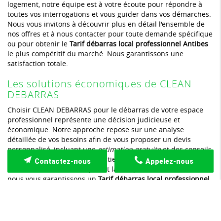
logement, notre équipe est à votre écoute pour répondre à
toutes vos interrogations et vous guider dans vos démarches.
Nous vous invitons à découvrir plus en détail l'ensemble de
nos offres et à nous contacter pour toute demande spécifique
ou pour obtenir le
Tarif débarras local professionnel Antibes
le plus compétitif du marché. Nous garantissons une
satisfaction totale.
Les solutions économiques de CLEAN
DEBARRAS
Choisir CLEAN DEBARRAS pour le débarras de votre espace
professionnel représente une décision judicieuse et
économique. Notre approche repose sur une analyse
détaillée de vos besoins afin de vous proposer un devis
personnalisé, incluant une
estimation gratuite
et des conseils
sur mesure. En évaluant minutieusement la superficie à
Contactez-nous
Appelez-nous
libérer, le volume des objets et la complexité de l'intervention,
nous vous garantissons un
Tarif débarras local professionnel
Antibes
qui correspond parfaitement à votre situation.
Chaque projet est étudié de manière rigoureuse, permettant
ainsi d'optimiser les coûts tout en assurant une prestation de
grande qualité. Nous mettons à profit notre expertise et notre