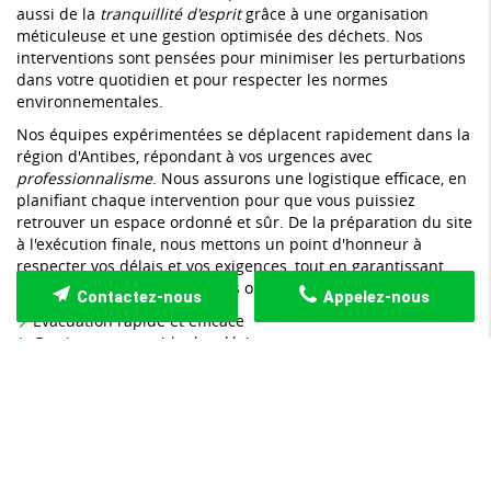
aussi de la
tranquillité d'esprit
grâce à une organisation
méticuleuse et une gestion optimisée des déchets. Nos
interventions sont pensées pour minimiser les perturbations
dans votre quotidien et pour respecter les normes
environnementales.
Nos équipes expérimentées se déplacent rapidement dans la
région d'Antibes, répondant à vos urgences avec
professionnalisme
. Nous assurons une logistique efficace, en
planifiant chaque intervention pour que vous puissiez
retrouver un espace ordonné et sûr. De la préparation du site
à l'exécution finale, nous mettons un point d'honneur à
respecter vos délais et vos exigences, tout en garantissant
une manipulation soignée des objets fragiles ou de valeur.
Contactez-nous
Appelez-nous
Évacuation rapide et efficace
Gestion responsable des déchets
Services personnalisés selon vos besoins spécifiques
Respect des normes écologiques et de sécurité
Nos méthodes innovantes de débarras permettent une
intervention sur mesure, adaptée aux particularités de
chaque situation. Qu'il s'agisse d'un désencombrement total
ou partiel, nous mettons à votre disposition des solutions