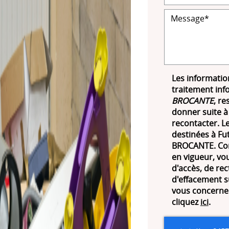
Les information
traitement inf
BROCANTE
, re
donner suite à
recontacter. 
destinées à Fut
BROCANTE. Con
en vigueur, vo
d'accès, de rec
d'effacement s
vous concernen
cliquez
ici
.