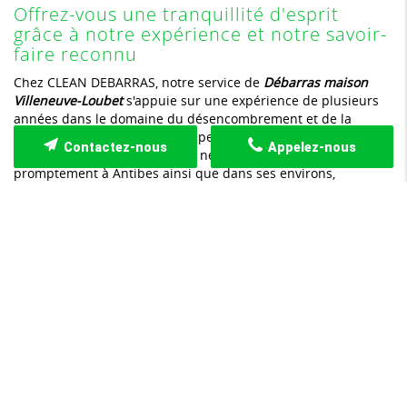
Offrez-vous une tranquillité d'esprit
grâce à notre expérience et notre savoir-
faire reconnu
Chez CLEAN DEBARRAS, notre service de
Débarras maison
Villeneuve-Loubet
s'appuie sur une expérience de plusieurs
années dans le domaine du désencombrement et de la
gestion des espaces. Nos équipes, formées aux dernières
Contactez-nous
Appelez-nous
techniques de recyclage et de nettoyage, interviennent
promptement à Antibes ainsi que dans ses environs,
notamment à Villeneuve-Loubet et dans d'autres villes
avoisinantes. Cette expertise nous permet de proposer des
interventions rapides, sécurisées et respectueuses de
l'environnement. Nous prenons en charge tous types
d'espaces, qu'il s'agisse de locaux commerciaux, de bureaux
administratifs, d'habitations privées ou d'espaces industriels.
En analysant minutieusement chaque situation, nous
élaborons une solution adaptée qui intègre le
désencombrement intégralement trié, le recyclage des objets
récupérables et l'évacuation des éléments indésirables. Nos
interventions sont réalisées dans le respect des délais
annoncés, afin que vous puissiez retrouver un environnement