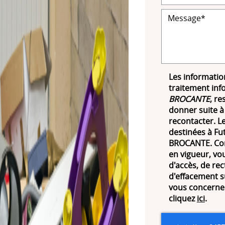
Les information
traitement inf
BROCANTE
, re
donner suite à
recontacter. 
destinées à Fut
BROCANTE. Con
en vigueur, vo
d'accès, de rec
d'effacement s
vous concernen
cliquez
ici
.