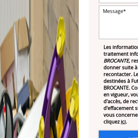
Les information
traitement inf
BROCANTE
, re
donner suite à
recontacter. 
destinées à Fut
BROCANTE. Con
en vigueur, vo
d'accès, de rec
d'effacement s
vous concernen
cliquez
ici
.