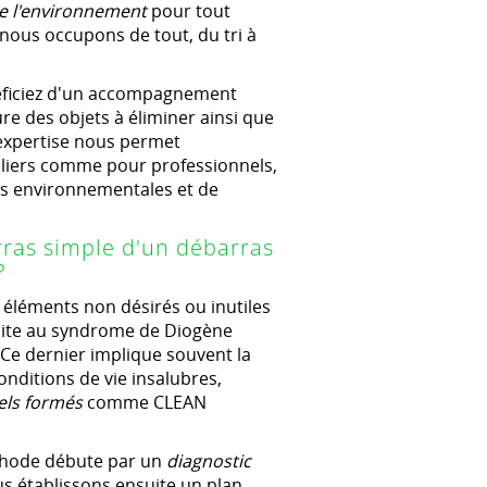
de l'environnement
pour tout
 nous occupons de tout, du tri à
néficiez d'un accompagnement
e des objets à éliminer ainsi que
 expertise nous permet
culiers comme pour professionnels,
es environnementales et de
ras simple d'un débarras
?
 éléments non désirés ou inutiles
uite au syndrome de Diogène
 Ce dernier implique souvent la
nditions de vie insalubres,
els formés
comme CLEAN
éthode débute par un
diagnostic
us établissons ensuite un plan