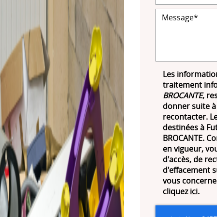
Les information
traitement inf
BROCANTE
, re
donner suite à
recontacter. 
destinées à Fut
BROCANTE. Con
en vigueur, vo
d'accès, de rec
d'effacement s
vous concernen
cliquez
ici
.