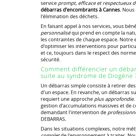
service
prompt, efficace et respectueux 
débarras d'encombrants à Cannes
. Nous
l'élimination des déchets.
En faisant appel à nos services, vous bé
personnalisé
qui prend en compte la natur
les contraintes de chaque espace. Notre
d'optimiser les interventions pour parti
et ce, toujours dans le respect des norm
sécurité.
Comment différencier un débar
suite au syndrome de Diogène 
Un débarras simple consiste à retirer des
d'un espace. En revanche, un débarras s
requiert une approche
plus approfondie
.
gestion d'accumulations massives et de co
demandant l'intervention de
professionn
DEBARRAS.
Dans les situations complexes, notre m
complet
de l'environnement à traiter. No