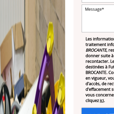
Les information
traitement inf
BROCANTE
, re
donner suite à
recontacter. 
destinées à Fut
BROCANTE. Con
en vigueur, vo
d'accès, de rec
d'effacement s
vous concernen
cliquez
ici
.