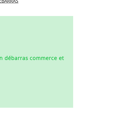
DEBARRAS
en
débarras commerce et