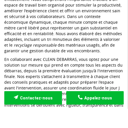
espace de travail bien organisé pour stimuler la productivité,
améliorer l'expérience client et offrir un environnement sain
et sécurisé à vos collaborateurs. Dans un contexte
économique dynamique, chaque minute compte et chaque
mètre carré libéré peut représenter un gain substantiel en
efficacité et en rentabilité. Nous avons élaboré des méthodes
adaptées, incluant un tri minutieux des éléments à valoriser
et le
recyclage responsable
des matériaux usagés, afin de
garantir une gestion durable de vos encombrants.
En collaborant avec CLEAN DEBARRAS, vous optez pour une
solution sur mesure qui prend en compte tous les aspects du
débarras, depuis la première évaluation jusqu'à l'intervention
finale. Nos experts s'attachent à transmettre à chaque client
des conseils pratiques et adaptés pour préparer l'espace
avant l'intervention, assurer une coordination fluide le jour J
et fournir un suivi post-intervention afin d'optimiser les
Contactez-nous
Appelez-nous
conditions de nettoyage et de remise en ordre. Nos
interventions se déroulent avec
rigueur, transparence
et dans
le respect des normes en vigueur, garantissant ainsi une
prestation à la fois rapide et sécurisée.