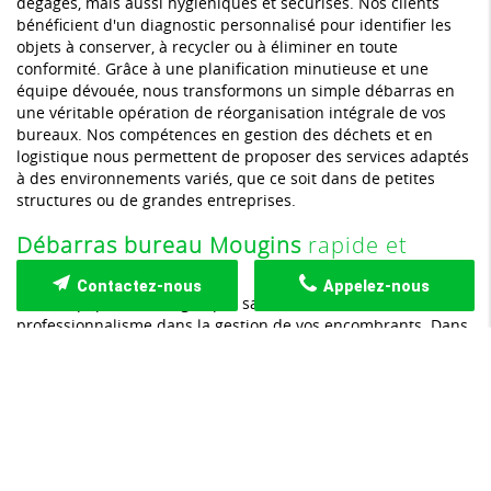
dégagés, mais aussi hygiéniques et sécurisés. Nos clients
bénéficient d'un diagnostic personnalisé pour identifier les
objets à conserver, à recycler ou à éliminer en toute
conformité. Grâce à une planification minutieuse et une
équipe dévouée, nous transformons un simple débarras en
une véritable opération de réorganisation intégrale de vos
bureaux. Nos compétences en gestion des déchets et en
logistique nous permettent de proposer des services adaptés
à des environnements variés, que ce soit dans de petites
structures ou de grandes entreprises.
Débarras bureau Mougins
rapide et
efficace
Contactez-nous
Appelez-nous
Notre équipe se distingue par sa
réactivité
et son
professionnalisme dans la gestion de vos encombrants. Dans
un contexte où le temps et l'efficacité sont primordiaux, nous
réalisons un débarras complet en un temps record. Chaque
intervention est précédée d'une évaluation détaillée afin de
définir les meilleures solutions adaptées à la configuration de
votre bureau. Nous traitons l'ensemble des éléments, qu'il
s'agisse de vieux meubles, de matériel informatique obsolète
ou d'archives encombrantes, avec une attention particulière