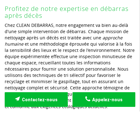
Profitez de notre expertise en débarras
après décès
Chez CLEAN DEBARRAS, notre engagement va bien au-delà
d'une simple intervention de débarras. Chaque mission de
nettoyage après un décès est traitée avec une
approche
humaine
et une méthodologie éprouvée qui valorise à la fois
la sensibilité des lieux et le respect de l'environnement. Notre
équipe expérimentée effectue une inspection minutieuse de
chaque espace, recueillant toutes les informations
nécessaires pour fournir une solution personnalisée. Nous
utilisons des techniques de tri sélectif pour favoriser le
recyclage et minimiser le gaspillage, tout en assurant un
nettoyage complet et sécurisé. Cette approche témoigne de
notre volonté de soutenir chaque client dans un moment de
transition difficile, en lui offrant un service
digne de confiance
Contactez-nous
Appelez-nous
et conforme aux exigences écologiques actuelles.
Comment procédons-nous à un débarras
respectueux et efficace ?
Dans le cadre de notre intervention à Cannes, nous adoptons
une démarche structurée en plusieurs étapes afin de garantir