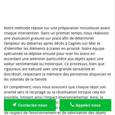
Notre méthode repose sur une préparation minutieuse avant
chaque intervention. Dans un premier temps, nous réalisons
une
évaluation gratuite sur place
afin de déterminer
l'ampleur du débarras après décès à Cagnes-sur-Mer et
d'identifier les éléments à traiter en priorité. Notre équipe
spécialisée se déploie ensuite pour trier les biens en
accordant une attention particulière aux objets ayant une
valeur sentimentale ou historique. Ce processus, bien que
rigoureux, est exécuté avec une grande sensibilité et
discrétion, respectant la mémoire des personnes disparues et
les volontés de la famille.
En complément, nous nous assurons que chaque objet soit
orienté vers le recyclage ou la réutilisation lorsque cela est
possible, limitant ainsi l'impact environnemental. Ainsi, le
débarras après décès à Cagnes-sur-Mer ne se limite pas à un
Contactez-nous
Appelez-nous
simple nettoyage, mais s'inscrit dans une
démarche globale
de respect de l'environnement
et de valorisation des objets