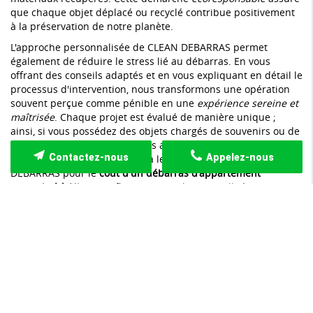
que chaque objet déplacé ou recyclé contribue positivement
à la préservation de notre planète.
L'approche personnalisée de CLEAN DEBARRAS permet
également de réduire le stress lié au débarras. En vous
offrant des conseils adaptés et en vous expliquant en détail le
processus d'intervention, nous transformons une opération
souvent perçue comme pénible en une
expérience sereine et
maîtrisée
. Chaque projet est évalué de manière unique ;
ainsi, si vous possédez des objets chargés de souvenirs ou de
valeur sentimentale, nous vous aidons à prendre les
Contactez-nous
Appelez-nous
décisions appropriées quant à leur sort. Choisir CLEAN
DEBARRAS pour le
coût d'un débarras d'appartement
encombré à Nice
signifie opter pour la tranquillité et
l'efficacité, avec une prise en charge complète qui vous
permet de retrouver rapidement un espace de vie
harmonieux et fonctionnel.
Des services de débarras sur mesure
pour votre sérénité
Le
coût d'un débarras d'appartement encombré à Nice
ne se
limite pas à une simple estimation financière. Il reflète